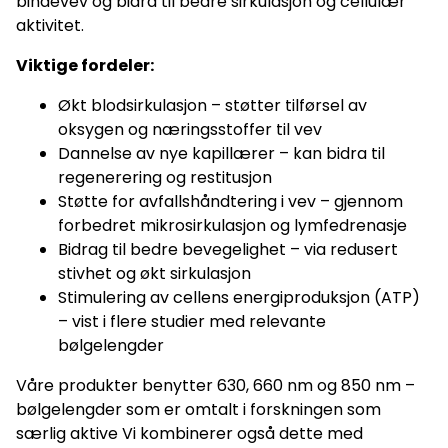
bindevev og bidra til bedre sirkulasjon og cellulær
aktivitet.
Viktige fordeler:
Økt blodsirkulasjon – støtter tilførsel av
oksygen og næringsstoffer til vev
Dannelse av nye kapillærer – kan bidra til
regenerering og restitusjon
Støtte for avfallshåndtering i vev – gjennom
forbedret mikrosirkulasjon og lymfedrenasje
Bidrag til bedre bevegelighet – via redusert
stivhet og økt sirkulasjon
Stimulering av cellens energiproduksjon (ATP)
– vist i flere studier med relevante
bølgelengder
Våre produkter benytter 630, 660 nm og 850 nm –
bølgelengder som er omtalt i forskningen som
særlig aktive Vi kombinerer også dette med