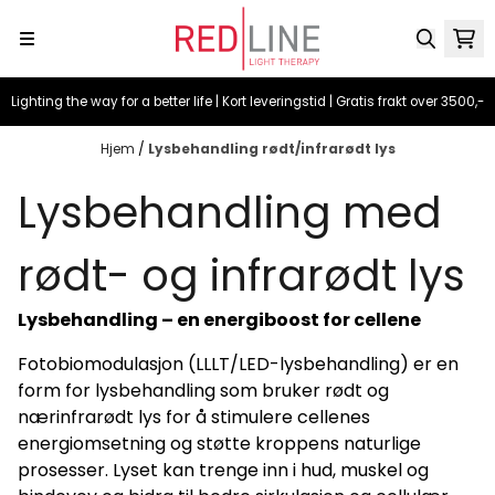
Hopp til innhold
Lighting the way for a better life | Kort leveringstid | Gratis frakt over 3500,-
Hjem
/
Lysbehandling rødt/infrarødt lys
Lysbehandling med
rødt- og infrarødt lys
Lysbehandling – en energiboost for cellene
Fotobiomodulasjon (LLLT/LED-lysbehandling) er en
form for lysbehandling som bruker rødt og
nærinfrarødt lys for å stimulere cellenes
energiomsetning og støtte kroppens naturlige
prosesser. Lyset kan trenge inn i hud, muskel og