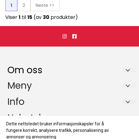
1
2
Neste >>
Viser
1
til
15
(av
30
produkter)
Om oss
Redline AS
Meny
Gaupestien 12
Info om lysbehandling
Info
1488 Hakadal
Spørsmål & Svar
Info om lysbehandling
Nyhetsbrev
Org. nr. 935 315 131
Forskning & Studier
Dette nettstedet bruker informasjonskapsler for å
Spørsmål & Svar
Tlf:
98 13 90 61
Registrer deg for å motta nyheter og tilbud!
fungere korrekt, analysere trafikk, personalisering av
Kontakt oss
E-post
Forskning & Studier
annonser og annonsering.
info@redlinelighttherapy.com