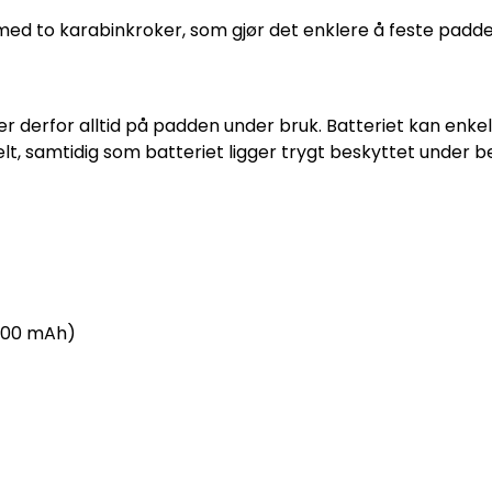
er med to karabinkroker, som gjør det enklere å feste pad
er derfor alltid på padden under bruk. Batteriet kan enkel
lt, samtidig som batteriet ligger trygt beskyttet under b
 2200 mAh)