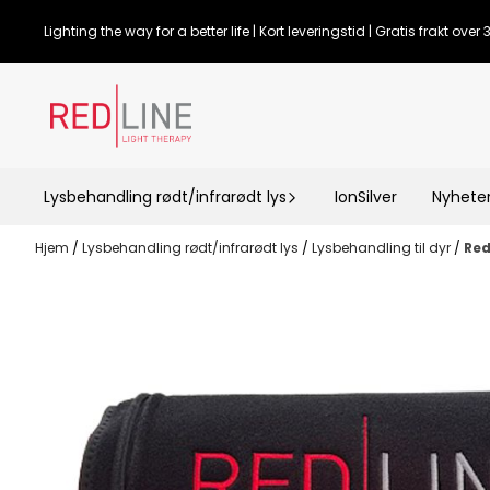
Hopp til innhold
Lighting the way for a better life | Kort leveringstid | Gratis frakt over
Lysbehandling rødt/infrarødt lys
IonSilver
Nyhete
Hjem
/
Lysbehandling rødt/infrarødt lys
/
Lysbehandling til dyr
/
Red