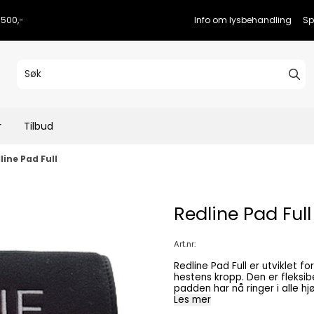
 3500,-
Info om lysbehandling
Sp
r
Tilbud
line Pad Full
Redline Pad Full
Art.nr:
Redline Pad Full er utviklet 
hestens kropp. Den er fleksibel i bru
padden har nå ringer i alle h
enklere å feste padden i for
Les mer
tilgjengelige områder. Batteri og kontroller Batteriposen er fast sydd på padden.