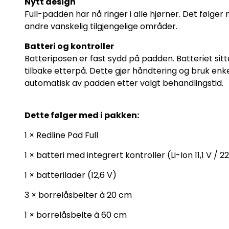
Nytt design
Full-padden har nå ringer i alle hjørner. Det følg
andre vanskelig tilgjengelige områder.
Batteri og kontroller
Batteriposen er fast sydd på padden. Batteriet sitt
tilbake etterpå. Dette gjør håndtering og bruk enke
automatisk av padden etter valgt behandlingstid.
Dette følger med i pakken:
1 × Redline Pad Full
1 × batteri med integrert kontroller (Li-Ion 11,1 V /
1 × batterilader (12,6 V)
3 × borrelåsbelter à 20 cm
1 × borrelåsbelte à 60 cm