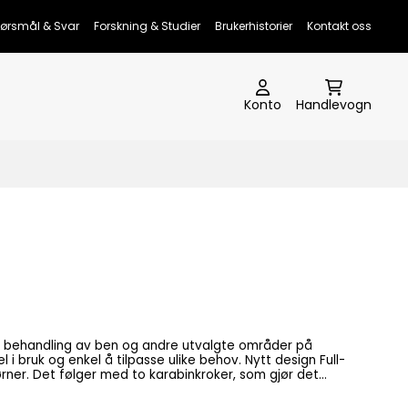
ørsmål & Svar
Forskning & Studier
Brukerhistorier
Kontakt oss
Konto
Handlevogn
for behandling av ben og andre utvalgte områder på
k og enkel å tilpasse ulike behov. Nytt design Full-
jørner. Det følger med to karabinkroker, som gjør det
 eksempel dekken eller rundt bakknær og andre vanskelig