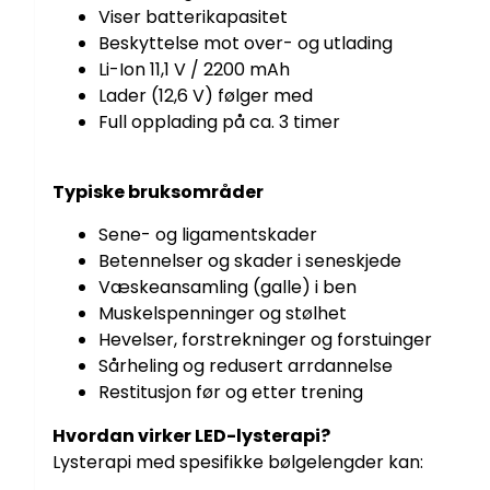
Viser batterikapasitet
Beskyttelse mot over- og utlading
Li-Ion 11,1 V / 2200 mAh
Lader (12,6 V) følger med
Full opplading på ca. 3 timer
Typiske bruksområder
Sene- og ligamentskader
Betennelser og skader i seneskjede
Væskeansamling (galle) i ben
Muskelspenninger og stølhet
Hevelser, forstrekninger og forstuinger
Sårheling og redusert arrdannelse
Restitusjon før og etter trening
Hvordan virker LED-lysterapi?
Lysterapi med spesifikke bølgelengder kan: