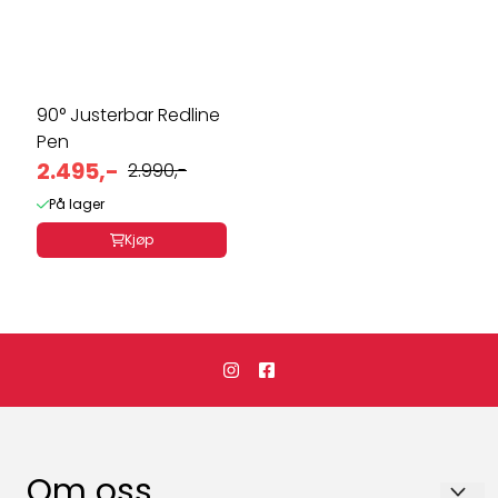
90° Justerbar Redline
Pen
2.495,-
2.990,-
På lager
Kjøp
Om oss