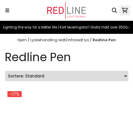
Hopp til innhold
Lighting the way for a better life | Kort leveringstid | Gratis frakt over 3500,-
Hjem
/
Lysbehandling rødt/infrarødt lys
/
Redline Pen
Redline Pen
-17%