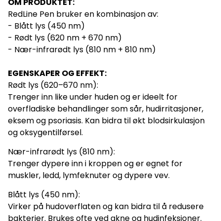
OM PRODUKTET:
Produktspesifikasjoner Effekt: 15W (nominell), 5W per diode.
LED: 5 stk Bølgelengder: 450 nm / 620 nm / 670 nm / 810 nm
RedLine Pen bruker en kombinasjon av:
Materiale: Aluminium Batteri: 18650 oppladbart lithium Farge:
- Blått lys (450 nm)
Sort og grå Irradians: >120 mW/cm² Timer: 6 minutter EMF: 0
(sikker) Levetid dioder: ca. 50 000 time Levetid batteri: 2-5
- Rødt lys (620 nm + 670 nm)
år avhening av bruk Sikkerhet Sørg for ren hud før bruk (uten
- Nær-infrarødt lys (810 nm + 810 nm)
kremer/sminke) Ikke se direkte inn i lyset, bruk
beskyttelsesbriller Ikke vanntett, må ikke senkes i vann
Unngå pulserende modus ved epilepsi eller lysfølsomhet Ikke
EGENSKAPER OG EFFEKT:
bruk hvis huden er ekstra sensitiv eller ved bruk av medisiner
som gir lysfølsomhet
Rødt lys (620–670 nm):
Trenger inn like under huden og er ideelt for
overfladiske behandlinger som sår, hudirritasjoner,
eksem og psoriasis. Kan bidra til økt blodsirkulasjon
og oksygentilførsel.
Nær-infrarødt lys (810 nm):
Trenger dypere inn i kroppen og er egnet for
muskler, ledd, lymfeknuter og dypere vev.
Blått lys (450 nm):
Virker på hudoverflaten og kan bidra til å redusere
bakterier. Brukes ofte ved akne og hudinfeksjoner.