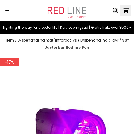
Hopp til innhold
Lighting the way for a better life | Kort leveringstid | Gratis frakt over 3500,-
Hjem
/
Lysbehandling rødt/infrarødt lys
/
Lysbehandling til dyr
/
90°
Justerbar Redline Pen
-17%