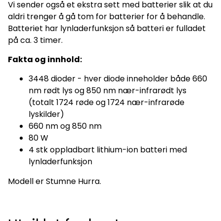
Vi sender også et ekstra sett med batterier slik at du
jobbe med i trening. Etter harde treningsøkter og løp velger
mange å bruke lysbehandling som en del av hestens
aldri trenger å gå tom for batterier for å behandle.
restitusjonsrutiner. For mange har dette blitt et naturlig
Batteriet har lynladerfunksjon så batteri er fulladet
verktøy for å støtte hestens velvære, bevegelighet og
restitusjon gjennom hele sesongen. Noen travtrenere
på ca. 3 timer.
forteller også at de opplever at hesten kommer raskere
tilbake i normal trening etter harde løp og krevende
Fakta og innhold:
treningsperioder.
3448 dioder - hver diode inneholder både 660
nm rødt lys og 850 nm nær-infrarødt lys
(totalt 1724 røde og 1724 nær-infrarøde
lyskilder)
660 nm og 850 nm
80 W
4 stk oppladbart lithium-ion batteri med
lynladerfunksjon
Modell er Stumne Hurra.