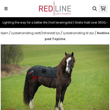
Hopp til innhold
Lighting the way for a better life | Kort leveringstid | Gratis frakt over 3500,-
Hjem
/
Lysbehandling rødt/infrarødt lys
/
Lysbehandling til dyr
/
Redline
pad TopLine