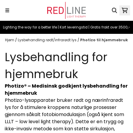
Hopp til innhold
Lighting the way for a better life | Kort leveringstid | Gratis frakt over 3500,-
Hjem
/
Lysbehandling rødt/infrarødt lys
/
Photizo til hjemmebruk
Lysbehandling for
hjemmebruk
Photizo® – Medisinsk godkjent lysbehandling for
hjemmebruk
Photizo-lysapparater bruker rødt og nærinfrarødt
lys for å stimulere kroppens naturlige prosesser
gjennom såkalt fotobiomodulasjon (også kjent som
LLLT – low level light therapy). Dette er en trygg og
ikke-invasiv metode som kan støtte sirkulasjon,